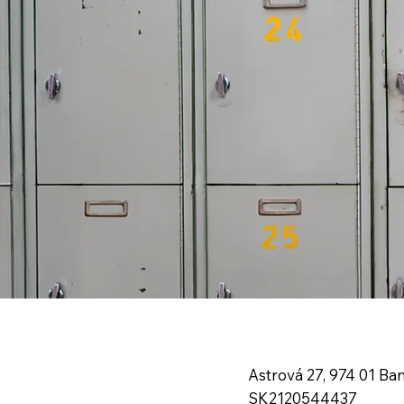
Astrová 27, 974 01 Ba
SK2120544437